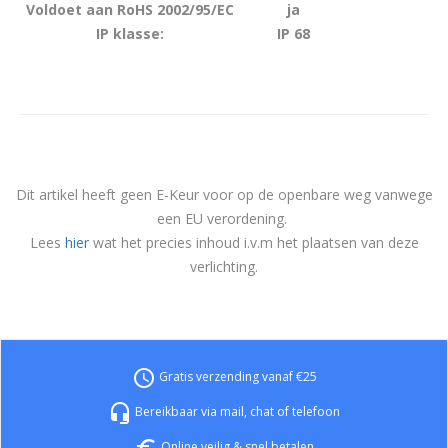
Voldoet aan RoHS 2002/95/EC
ja
IP klasse:
IP 68
Dit artikel heeft geen E-Keur voor op de openbare weg vanwege
een EU verordening.
Lees
hier
wat het precies inhoud i.v.m het plaatsen van deze
verlichting.
access_time
Gratis verzending vanaf €25
headset_mic
Bereikbaar via mail, chat of telefoon
euro_symbol
Online veilig & snel betalen