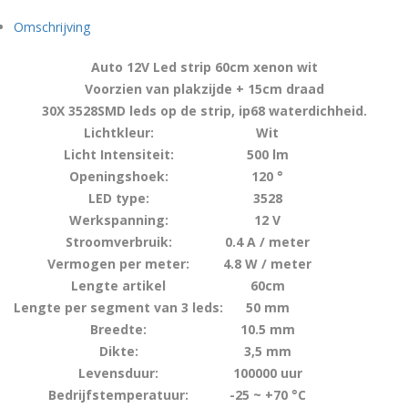
Omschrijving
Auto 12V Led strip 60cm xenon wit
Voorzien van plakzijde + 15cm draad
30X 3528SMD leds op de strip, ip68 waterdichheid.
Lichtkleur:
Wit
Licht Intensiteit:
500 lm
Openingshoek:
120 °
LED type:
3528
Werkspanning:
12 V
Stroomverbruik:
0.4 A / meter
Vermogen per meter:
4.8 W / meter
Lengte artikel
60cm
Lengte per segment van 3 leds:
50 mm
Breedte:
10.5 mm
Dikte:
3,5 mm
Levensduur:
100000 uur
Bedrijfstemperatuur:
-25 ~ +70 °C