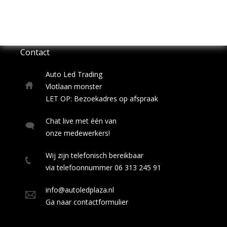
LED BALK Breed- en Verstralers
gegevens
op.
Contact
Auto Led Trading
Vlotlaan monster
LET OP: Bezoekadres op afspraak
Chat live met één van
onze medewerkers!
Wij zijn telefonisch bereikbaar
via telefoonnummer 06 313 245 91
info@autoledplaza.nl
Ga naar contactformulier