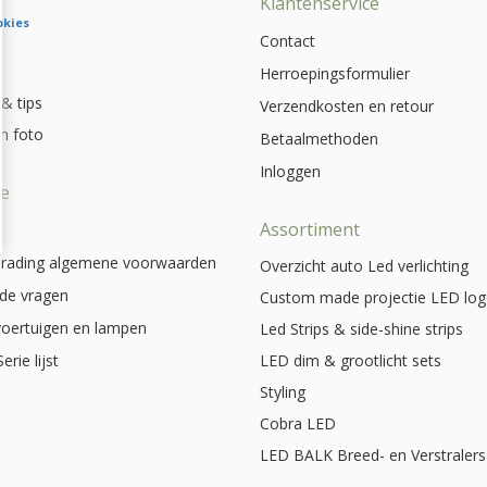
e
Klantenservice
okies
Contact
Herroepingsformulier
 & tips
Verzendkosten en retour
jn foto
Betaalmethoden
Inloggen
ie
Assortiment
Trading algemene voorwaarden
Overzicht auto Led verlichting
lde vragen
Custom made projectie LED lo
voertuigen en lampen
Led Strips & side-shine strips
erie lijst
LED dim & grootlicht sets
Styling
Cobra LED
LED BALK Breed- en Verstralers