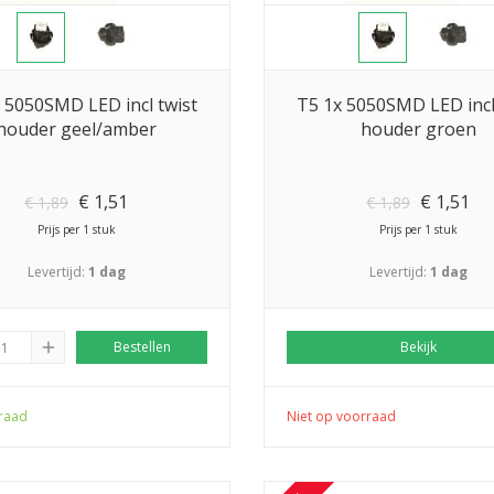
 5050SMD LED incl twist
T5 1x 5050SMD LED incl
houder geel/amber
houder groen
€
1,51
€
1,51
€
1,89
€
1,89
Prijs per 1 stuk
Prijs per 1 stuk
Levertijd:
1 dag
Levertijd:
1 dag
add
Bestellen
Bekijk
raad
Niet op voorraad