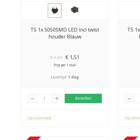
T5 1x 5050SMD LED incl twist
T5 1x
houder Blauw
€
1,51
€
1,89
Prijs per 1 stuk
Levertijd:
1 dag
add
Bestellen
remove
remove
Op voorraad
Op voor