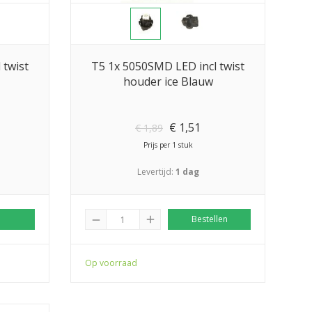
 twist
T5 1x 5050SMD LED incl twist
houder ice Blauw
€
1,51
€
1,89
Prijs per 1 stuk
Levertijd:
1 dag
add
Bestellen
remove
Op voorraad