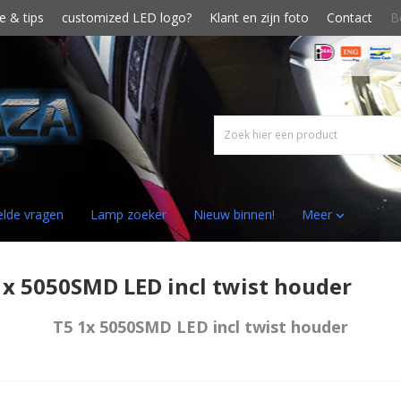
e & tips
customized LED logo?
Klant en zijn foto
Contact
B
elde vragen
Lamp zoeker
Nieuw binnen!
Meer

1x 5050SMD LED incl twist houder
T5 1x 5050SMD LED incl twist houder