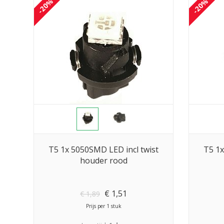
-20%
-20%
T5 1x 5050SMD LED incl twist
T5 1x
houder rood
€
1,51
€
1,89
Prijs per 1 stuk