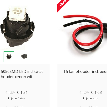
-20%
 5050SMD LED incl twist
T5 lamphouder incl. bed
houder xenon wit
€
1,51
€
1,03
€
1,89
€
1,29
Prijs per 1 stuk
Prijs per stuk