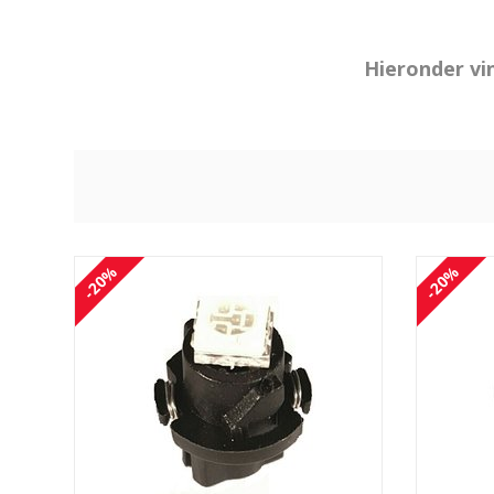
Hieronder vi
-20%
-20%