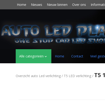
Home
Nieuws
Nieuw binnen
Over ons
Informati
Alle categorieën
Home
Contact
Veel gest

T5 
Overzicht auto Led verlichting
/
T5 LED verlichting
/