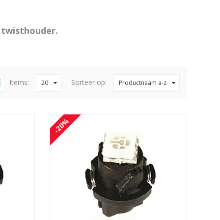
 twisthouder.
Items:
Sorteer op:
20
Productnaam a-z
-20%