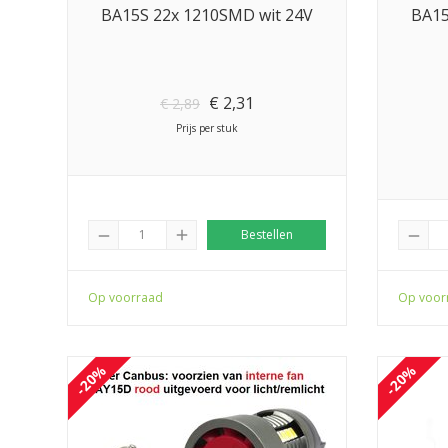
BA15S 22x 1210SMD wit 24V
BA15
€
2,31
€
2,89
Prijs per stuk
add
Bestellen
remove
remove
Op voorraad
Op voor
-20%
-20%