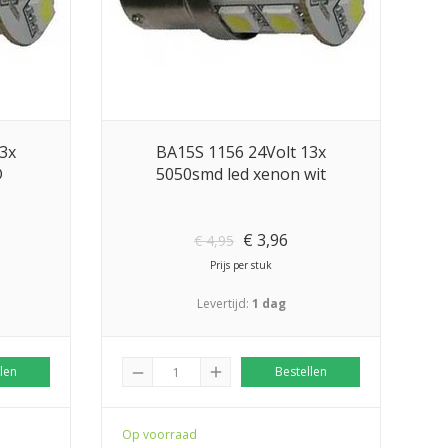
3x
BA15S 1156 24Volt 13x
D
5050smd led xenon wit
€
3,96
€
4,95
Prijs per stuk
Levertijd:
1 dag
len
add
Bestellen
remove
Op voorraad