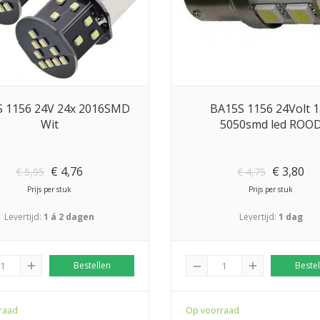
 1156 24V 24x 2016SMD
BA15S 1156 24Volt 1
Wit
5050smd led ROO
€
4,76
€
3,80
€
5,95
€
4,75
Prijs per stuk
Prijs per stuk
Levertijd:
1 á 2 dagen
Levertijd:
1 dag
add
Bestellen
add
Bestel
remove
raad
Op voorraad