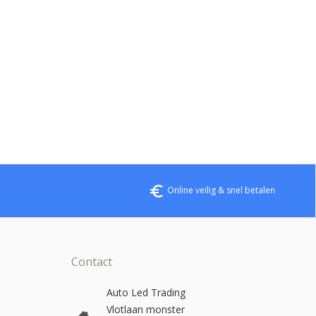
euro_symbol
Online veilig & snel betalen
Contact
Auto Led Trading
Vlotlaan monster