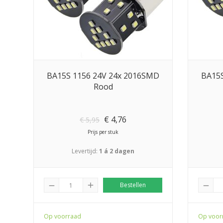
BA15S 1156 24V 24x 2016SMD
BA15S
Rood
€
4,76
€
5,95
Prijs per stuk
Levertijd:
1 á 2 dagen
add
Bestellen
remove
remove
Op voorraad
Op voor