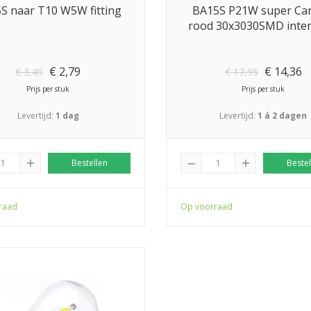
S naar T10 W5W fitting
BA15S P21W super Ca
rood 30x3030SMD inter
€
2,79
€
14,36
€
3,49
€
17,95
Prijs per stuk
Prijs per stuk
Levertijd:
1 dag
Levertijd:
1 á 2 dagen
add
Bestellen
add
Bestel
remove
raad
Op voorraad