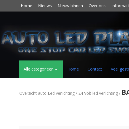
Home
Nieuws
Nieuw binnen
Over ons
Informati
Alle categorieën
Home
Contact
Veel gest

BA
Overzicht auto Led verlichting
/
24 Volt led verlichting
/