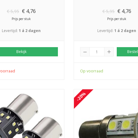
€
4,76
€
4,76
€
5,95
€
5,95
Prijs per stuk
Prijs per stuk
Levertijd:
1 á 2 dagen
Levertijd:
1 á 2 dagen
Bekijk
add
Bestel
remove
voorraad
Op voorraad
-20%