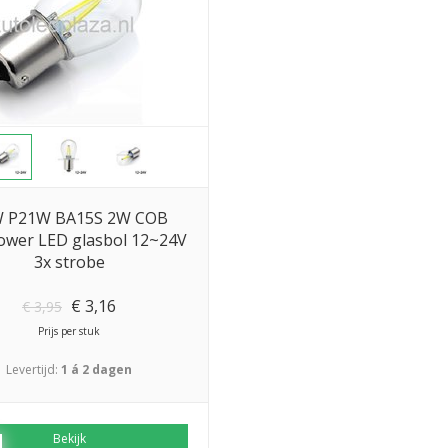
 P21W BA15S 2W COB
ower LED glasbol 12~24V
3x strobe
€
3,16
€
3,95
Prijs per stuk
Levertijd:
1 á 2 dagen
Bekijk