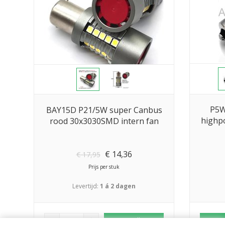
P5W
BAY15D P21/5W super Canbus
highp
rood 30x3030SMD intern fan
€
14,36
€
17,95
Prijs per stuk
Levertijd:
1 á 2 dagen
add
Bestellen
remove