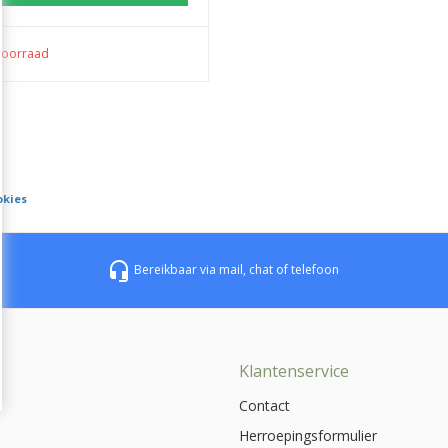
voorraad
okies
headset_mic
Bereikbaar via mail, chat of telefoon
e
Klantenservice
Contact
Herroepingsformulier