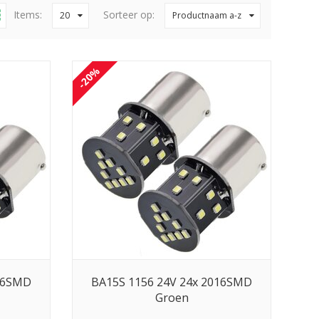
Items:
Sorteer op:
20
Productnaam a-z
-20%
016SMD
BA15S 1156 24V 24x 2016SMD
Groen