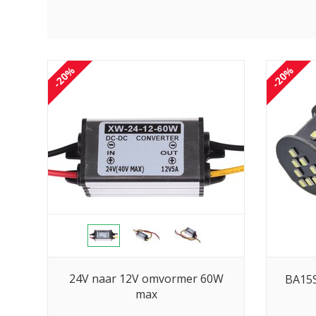
-20%
-20%
24V naar 12V omvormer 60W
BA15S
max