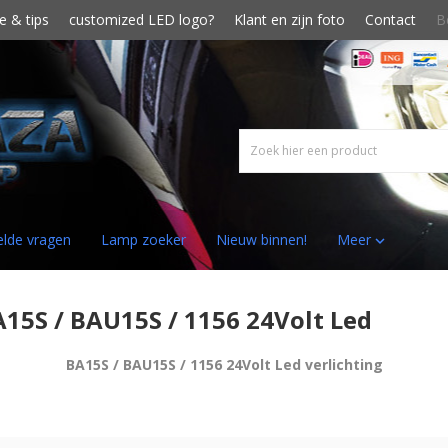
e & tips
customized LED logo?
Klant en zijn foto
Contact
B
elde vragen
Lamp zoeker
Nieuw binnen!
Meer

15S / BAU15S / 1156 24Volt Led
BA15S / BAU15S / 1156 24Volt Led verlichting