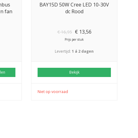
nbus
BAY15D 50W Cree LED 10-30V
n fan
dc Rood
€
13,56
€
16,95
Prijs per stuk
Levertijd:
1 á 2 dagen
len
Bekijk
Niet op voorraad