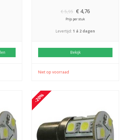
€
4,76
€
5,95
Prijs per stuk
Levertijd:
1 á 2 dagen
len
Bekijk
Niet op voorraad
-20%