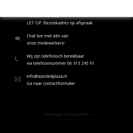
op.
Auto Led Trading
Vlotlaan monster
LET OP: Bezoekadres op afspraak
Chat live met één van
onze medewerkers!
Wij zijn telefonisch bereikbaar
via telefoonnummer 06 313 245 91
info@autoledplaza.nl
Ga naar contactformulier
Alle bedragen zijn inclusief BTW