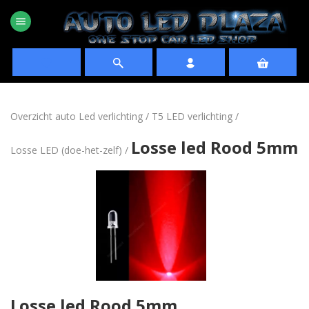
menu
favorite
Overzicht auto Led verlichting
/
T5 LED verlichting
/
Losse led Rood 5mm
Losse LED (doe-het-zelf)
/
Losse led Rood 5mm