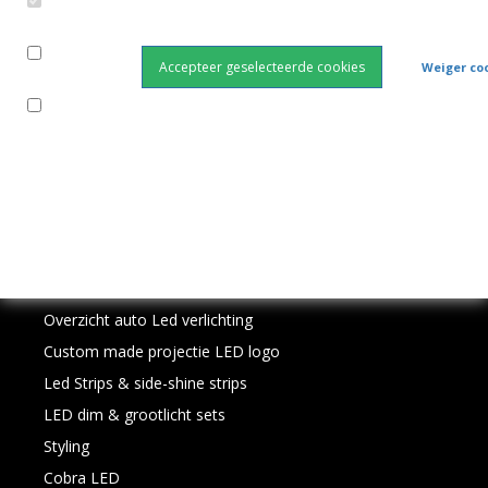
het
Functioneel
bezoek
Klantenservice
te
Accepteer geselecteerde cookies
Weiger co
Analytisch
meten,
Contact
we
Herroepingsformulier
Marketing
slaan
Verzendkosten en retour
geen
persoonlijke
Betaalmethoden
gegevens
Inloggen
op.
Assortiment
Overzicht auto Led verlichting
Custom made projectie LED logo
Led Strips & side-shine strips
LED dim & grootlicht sets
Styling
Cobra LED