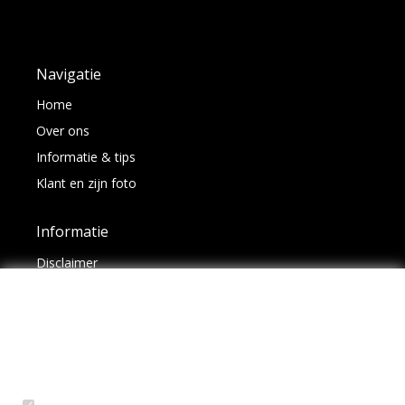
Navigatie
Home
Over ons
Informatie & tips
Klant en zijn foto
Informatie
Disclaimer
Auto Led Trading algemene voorwaarden
Deze
Veel gestelde vragen
website
Overzicht voertuigen en lampen
gebruikt
cookies
BA Fitting Serie lijst
om