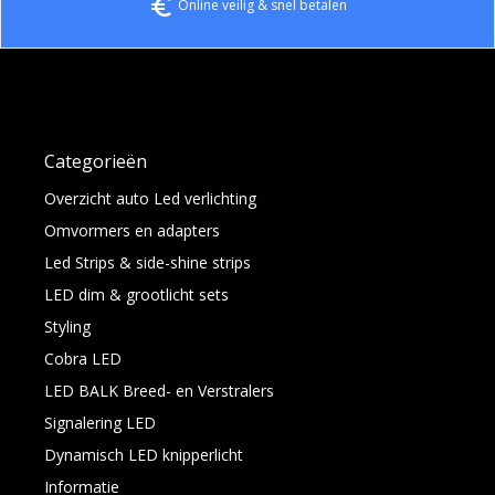
euro_symbol
Online veilig & snel betalen
Categorieën
Overzicht auto Led verlichting
Omvormers en adapters
Led Strips & side-shine strips
LED dim & grootlicht sets
Styling
Cobra LED
LED BALK Breed- en Verstralers
Signalering LED
Dynamisch LED knipperlicht
Informatie